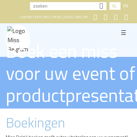
NL
FR
CONTACTEER ONS
|
PERS
| VOLG ONS OP:
☰
Boek een miss
voor uw event of
productpresentat
Boekingen