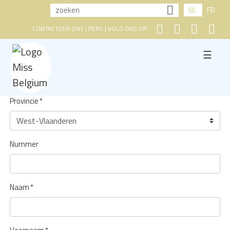
NL
FR
CONTACTEER ONS
|
PERS
| VOLG ONS OP:
☰
Provincie
*
Nummer
Naam
*