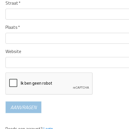
Straat
*
Plaats
*
Website
AANVRAGEN
Reeds een account?
Login